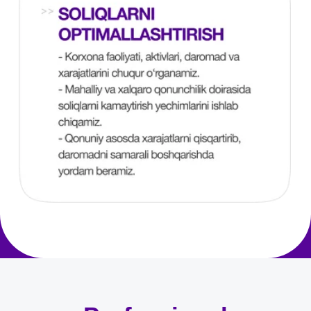
Ariza qoldirish