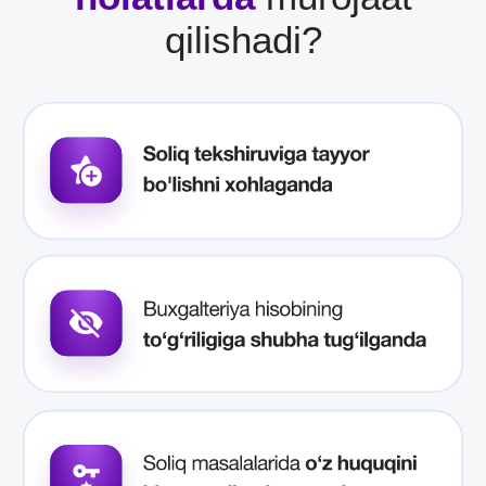
Ekspres audit
3 ish kunida korxonangizdagi birlamchi soliq
risklarini aniqlab, ularni bartaraf etish
bo‘yicha xulosa va tavsiyalar beriladi.