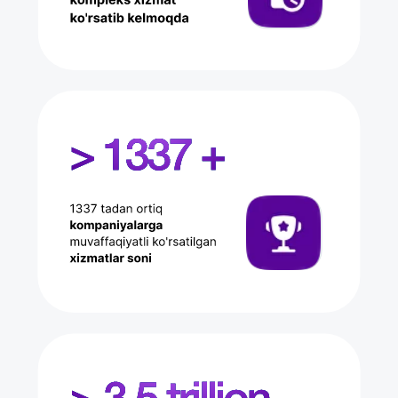
Bizga
ishonch bildirgan
kompaniyalar: