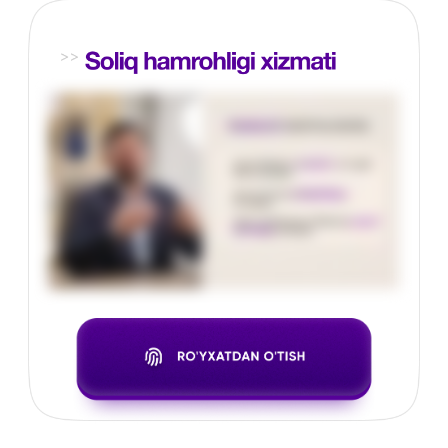
3 kunda soliq
risklaringizni aniqlang!
Soliq risklaringizni aniqlab, jarimalarning oldini
olishga yordam beramiz. Arizangizni qoldiring —
biz sizga eng munosib yechimni taklif qilamiz!