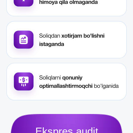
O'tkazilgan
300 dan ortiq Ekspres
tekshiruv
natijasida korxonalarda o'rtacha
6 mlrd 100 mln
so'm soliq risklari aniqlandi!
Soliq maslahatchilari tashkiloti
raqamlarda