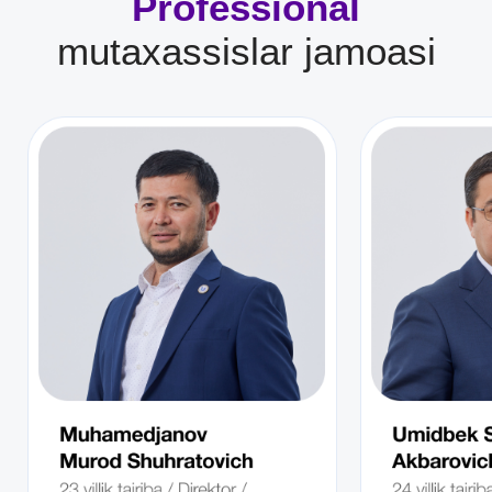
Soliq maslahatchilari tashkiloti
Tanishib chiqing
Bosh sahifa
Xizmatlar
Natijalar
Jamoa
FAQ
Bog‘lanish
Elektron pochta: