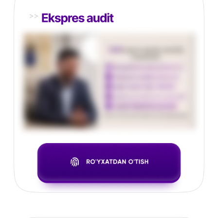
Mijozlarimizni
biz
haqimizdagi fikri