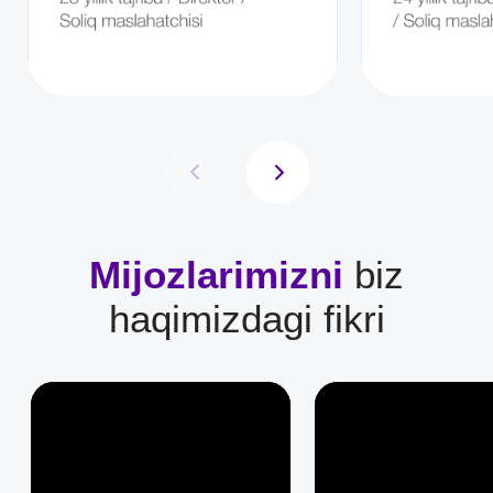
utaxsoliq@gmail.com
Biz bilan bog'laning
+998 78 113 33 35
Manzil:
Toshkent shahar, Laylitug'on,1
Maxfiylik siyosati
Ommaviy oferta
© 2026 UTAX. Barcha huquqlar
himoyalangan.