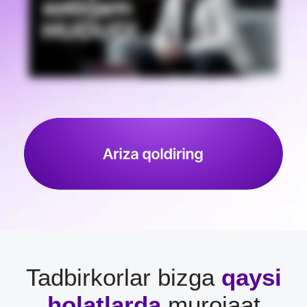
Tadbirkorlar bizga
qaysi
holatlarda
murojaat
qilishadi?