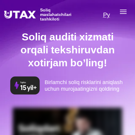
Soliq
Ру
maslahatchilari
tashkiloti
Soliq auditi xizmati
orqali tekshiruvdan
xotirjam bo’ling!
Birlamchi soliq risklarini aniqlash
uchun murojaatingizni qoldiring